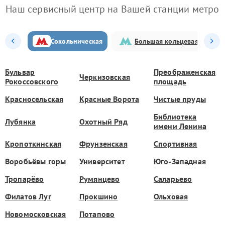
Наш сервисный центр на Вашей станции метро
Сокольническая
Большая кольцевая
Бульвар
Преображенская
Черкизовская
Рокоссовского
площадь
Красносельская
Красные Ворота
Чистые пруды
Библиотека
Лубянка
Охотный Ряд
имени Ленина
Кропоткинская
Фрунзенская
Спортивная
Воробьёвы горы
Университет
Юго-Западная
Тропарёво
Румянцево
Саларьево
Филатов Луг
Прокшино
Ольховая
Новомосковская
Потапово