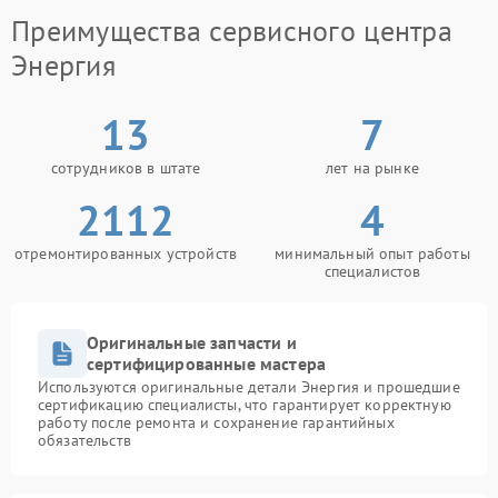
Где выполнить ремонт
Преимущества сервисного центра
Энергия
Надежный сервисный центр Энергия работает с
подобными задачами и располагает необходимым
оборудованием. Это позволяет устранить проблему
13
7
и вернуть устройству стабильную работу без
повторных сбоев связи.
сотрудников в штате
лет на рынке
2112
4
отремонтированных устройств
минимальный опыт работы
специалистов
Оригинальные запчасти и
сертифицированные мастера
Используются оригинальные детали Энергия и прошедшие
сертификацию специалисты, что гарантирует корректную
работу после ремонта и сохранение гарантийных
обязательств