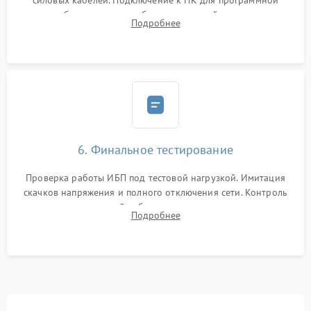
силовых кабелей. Подключение к ПК для программной
калибровки констант батареи, настройки порогов
Подробнее
срабатывания AVR и сброса счетчиков старения АКБ.
6. Финальное тестирование
Проверка работы ИБП под тестовой нагрузкой. Имитация
скачков напряжения и полного отключения сети. Контроль
времени автономной работы, температурного режима и
Подробнее
корректности формы выходного сигнала.