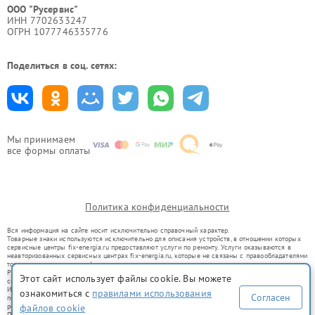
ООО "Русервис"
ИНН 7702633247
ОГРН 1077746335776
Поделиться в соц. сетях:
Мы принимаем
все формы оплаты
Политика конфиденциальности
Вся информация на сайте носит исключительно справочный характер.
Товарные знаки используются исключительно для описания устройств, в отношении которых
сервисные центры fix-energia.ru предоставляют услуги по ремонту. Услуги оказываются в
неавторизованных сервисных центрах fix-energia.ru, которые не связаны с правообладателями
товарных знаков или их официальными представителями.
Ремонт осуществляется для устройств, уже введенных в гражданский оборот в соответствии
Этот сайт использует файлы cookie. Вы можете
со статьей 1487 ГК РФ.
Использование товарных знаков не преследует цели индивидуализации услуг или введения
ознакомиться с
правилами использования
Согласен
потребителей в заблуждение, а служит для информирования о предоставляемых услугах по
файлов cookie
ремонту техники указанных брендов.
Представленная на сайте информация не является публичной офертой, определяемой