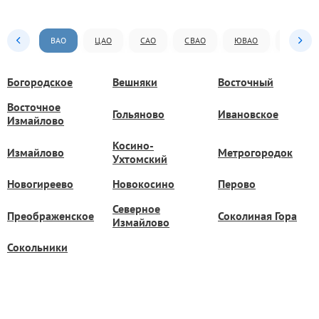
ВАО
ЦАО
САО
СВАО
ЮВАО
ЮАО
Богородское
Вешняки
Восточный
Восточное
Гольяново
Ивановское
Измайлово
Косино-
Измайлово
Метрогородок
Ухтомский
Новогиреево
Новокосино
Перово
Северное
Преображенское
Соколиная Гора
Измайлово
Сокольники