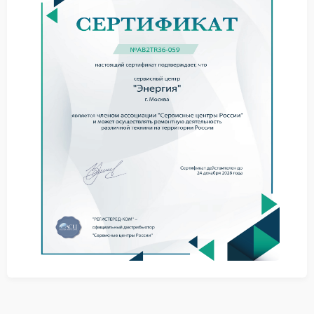
Сбой передачи данных может быть связан с
кабелем, портом или внутренними компонентами.
Иногда проблема возникает из-за программных
конфликтов. В такой ситуации требуется ремонт
Энергия с заменой поврежденных элементов и
настройкой соединения.
Практические советы
Перед обращением к специалистам можно
выполнить базовые действия:
Проверить кабель подключения и разъем;
Перезапустить программу и устройство;
Убедиться в правильности выбранного порта.
Помощь специалистов
Когда связь не восстанавливается, стоит обратиться
в сервис Энергия. Специалисты выполнят
диагностику, устранят неисправность и настроят
стабильную передачу данных между ИБП и
программой.