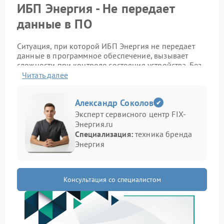
ИБП Энергия - Не передает
данные в ПО
Ситуация, при которой ИБП Энергия не передает
данные в программное обеспечение, вызывает
сложности при контроле состояния устройства. Без
обмена информацией невозможно отследить
Читать далее
параметры работы и вовремя заметить отклонения.
Как проявляется проблема
Александр Соколов
Эксперт сервисного центр FIX-
Энергия.ru
Неисправность можно определить по ряду
Специализация:
техника бренда
признаков:
Энергия
Программа не видит подключенное устройство;
Данные не обновляются или отсутствуют;
Связь периодически пропадает;
Консультация со специалистом
Ошибка при подключении через интерфейс.
Причины сбоя связи