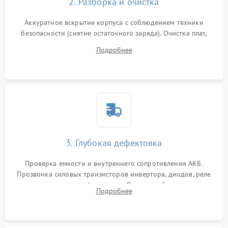
2. Разборка и очистка
Аккуратное вскрытие корпуса с соблюдением техники
безопасности (снятие остаточного заряда). Очистка плат,
радиаторов и кулеров от пыли с помощью сжатого воздуха
Подробнее
и кистей для предотвращения перегрева и замыканий.
3. Глубокая дефектовка
Проверка емкости и внутреннего сопротивления АКБ.
Прозвонка силовых транзисторов инвертора, диодов, реле
переключения и трансформатора. Визуальный поиск вздутых
Подробнее
конденсаторов и прогаров на печатной плате.