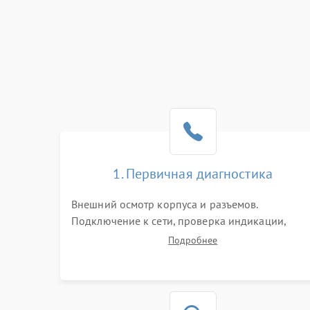
1. Первичная диагностика
Внешний осмотр корпуса и разъемов.
Подключение к сети, проверка индикации,
звуковых сигналов и кодов ошибок. Измерение
Подробнее
входного и выходного напряжения. Оценка
реакции ИБП на отключение основного питани
без нагрузки.