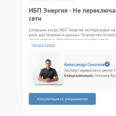
ИБП Энергия - Не переключа
сети
Ситуация, когда ИБП Энергия не переходит на 
риск для техники и данных. Устройство остает
исчезновении оборудование выключается.
Читать далее
Как проявляется проблема
Обратить внимание стоит на следующие призн
Александр Соколов
Эксперт сервисного центр F
мгновенное отключение техники при пропа
Специализация:
техника бр
индикаторы не меняют состояние при исче
отсутствие звукового оповещения;
батарея не задействуется даже при полном 
Возможные причины
Консультация со специалистом
Причины могут быть разными и не всегда оче