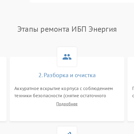
Этапы ремонта ИБП Энергия
2. Разборка и очистка
Аккуратное вскрытие корпуса с соблюдением
техники безопасности (снятие остаточного
заряда). Очистка плат, радиаторов и кулеров от
Подробнее
пыли с помощью сжатого воздуха и кистей для
я
предотвращения перегрева и замыканий.