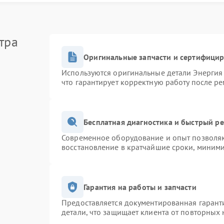
ми;
тра
Оригинальные запчасти и сертифици
Используются оригинальные детали Энерги
полнить простые действия:
что гарантирует корректную работу после р
ить кабели;
Бесплатная диагностика и быстрый р
Современное оборудование и опыт позволяю
восстановление в кратчайшие сроки, миними
ебуется ремонт Энергия. В сервисном центре Энергия
е ремонт платы управления. Это позволяет устранить
тва.
Гарантия на работы и запчасти
Предоставляется документированная гарант
детали, что защищает клиента от повторных