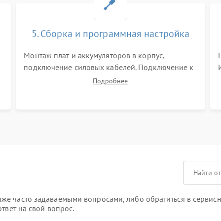
5. Сборка и программная настройка
Монтаж плат и аккумуляторов в корпус,
подключение силовых кабелей. Подключение к
ПК для программной калибровки констант
Подробнее
батареи, настройки порогов срабатывания AVR
и сброса счетчиков старения АКБ.
же часто задаваемыми вопросами, либо обратиться в сервисн
твет на свой вопрос.