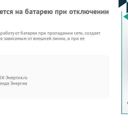
ется на батарею при отключении
работу от батареи при пропадании сети, создает
ся зависимым от внешней линии, и при ее
аки:
IX-Энергия.ru
дании сети;
енда Энергия
зновении напряжения;
заряде.
видными: