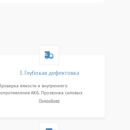
3. Глубокая дефектовка
Проверка емкости и внутреннего
сопротивления АКБ. Прозвонка силовых
транзисторов инвертора, диодов, реле
Подробнее
переключения и трансформатора. Визуальный
поиск вздутых конденсаторов и прогаров на
печатной плате.