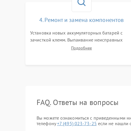
4. Ремонт и замена компонентов
Установка новых аккумуляторных батарей с
зачисткой клемм. Выпаивание неисправных
элементов инвертора или цепи зарядки и
Подробнее
монтаж новых радиодеталей. Восстановление
поврежденных токоведущих дорожек и замена
реле.
FAQ. Ответы на вопросы
Вы можете ознакомиться с приведенными ни
телефону
+7 (495) 023-73-25
если не нашли о