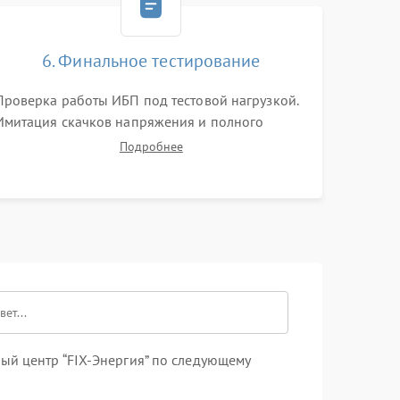
6. Финальное тестирование
Проверка работы ИБП под тестовой нагрузкой.
Имитация скачков напряжения и полного
отключения сети. Контроль времени автономной
Подробнее
работы, температурного режима и корректности
формы выходного сигнала.
ый центр “FIX-Энергия” по следующему