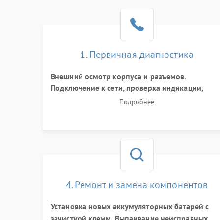
1. Первичная диагностика
Внешний осмотр корпуса и разъемов.
Подключение к сети, проверка индикации,
звуковых сигналов и кодов ошибок. Измерени
Подробнее
входного и выходного напряжения. Оценка
реакции ИБП на отключение основного питани
без нагрузки.
4. Ремонт и замена компонентов
Установка новых аккумуляторных батарей с
зачисткой клемм. Выпаивание неисправных