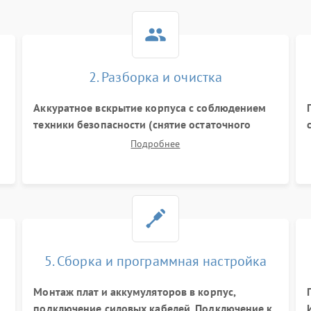
2. Разборка и очистка
Аккуратное вскрытие корпуса с соблюдением
техники безопасности (снятие остаточного
е
заряда). Очистка плат, радиаторов и кулеров от
Подробнее
пыли с помощью сжатого воздуха и кистей для
я
предотвращения перегрева и замыканий.
5. Сборка и программная настройка
Монтаж плат и аккумуляторов в корпус,
подключение силовых кабелей. Подключение к