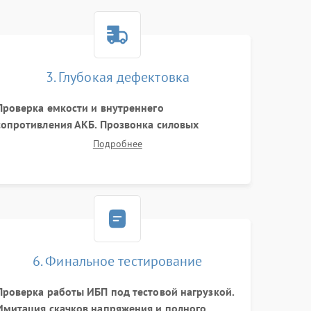
3. Глубокая дефектовка
Проверка емкости и внутреннего
сопротивления АКБ. Прозвонка силовых
транзисторов инвертора, диодов, реле
Подробнее
переключения и трансформатора. Визуальный
поиск вздутых конденсаторов и прогаров на
печатной плате.
6. Финальное тестирование
Проверка работы ИБП под тестовой нагрузкой.
Имитация скачков напряжения и полного