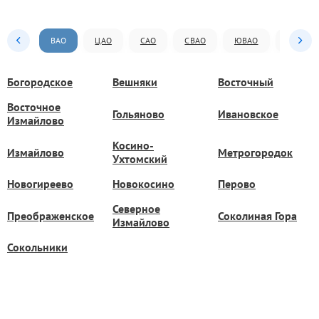
ВАО
ЦАО
САО
СВАО
ЮВАО
ЮАО
Богородское
Вешняки
Восточный
Восточное
Гольяново
Ивановское
Измайлово
Косино-
Измайлово
Метрогородок
Ухтомский
Новогиреево
Новокосино
Перово
Северное
Преображенское
Соколиная Гора
Измайлово
Сокольники