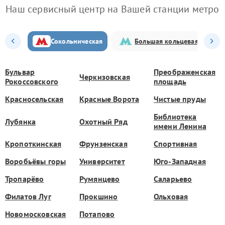
Наш сервисный центр на Вашей станции метро
Сокольническая
Большая кольцевая
Бульвар
Преображенская
Черкизовская
Рокоссовского
площадь
Красносельская
Красные Ворота
Чистые пруды
Библиотека
Лубянка
Охотный Ряд
имени Ленина
Кропоткинская
Фрунзенская
Спортивная
Воробьёвы горы
Университет
Юго-Западная
Тропарёво
Румянцево
Саларьево
Филатов Луг
Прокшино
Ольховая
Новомосковская
Потапово