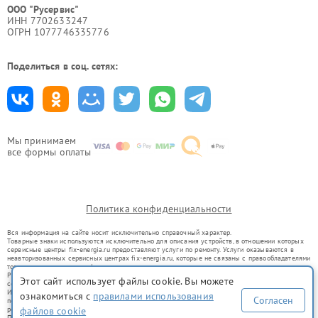
ООО "Русервис"
ИНН 7702633247
ОГРН 1077746335776
Поделиться в соц. сетях:
Мы принимаем
все формы оплаты
Политика конфиденциальности
Вся информация на сайте носит исключительно справочный характер.
Товарные знаки используются исключительно для описания устройств, в отношении которых
сервисные центры fix-energia.ru предоставляют услуги по ремонту. Услуги оказываются в
неавторизованных сервисных центрах fix-energia.ru, которые не связаны с правообладателями
товарных знаков или их официальными представителями.
Ремонт осуществляется для устройств, уже введенных в гражданский оборот в соответствии
Этот сайт использует файлы cookie. Вы можете
со статьей 1487 ГК РФ.
Использование товарных знаков не преследует цели индивидуализации услуг или введения
ознакомиться с
правилами использования
Согласен
потребителей в заблуждение, а служит для информирования о предоставляемых услугах по
файлов cookie
ремонту техники указанных брендов.
Представленная на сайте информация не является публичной офертой, определяемой