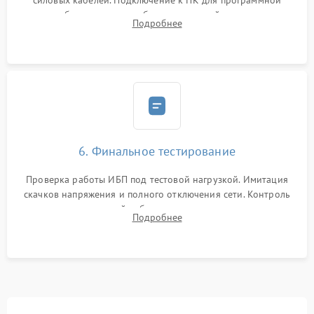
силовых кабелей. Подключение к ПК для программной
калибровки констант батареи, настройки порогов
Подробнее
срабатывания AVR и сброса счетчиков старения АКБ.
6. Финальное тестирование
Проверка работы ИБП под тестовой нагрузкой. Имитация
скачков напряжения и полного отключения сети. Контроль
времени автономной работы, температурного режима и
Подробнее
корректности формы выходного сигнала.