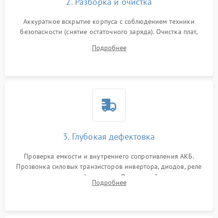
2. Разборка и очистка
Аккуратное вскрытие корпуса с соблюдением техники
безопасности (снятие остаточного заряда). Очистка плат,
радиаторов и кулеров от пыли с помощью сжатого воздуха
Подробнее
и кистей для предотвращения перегрева и замыканий.
3. Глубокая дефектовка
Проверка емкости и внутреннего сопротивления АКБ.
Прозвонка силовых транзисторов инвертора, диодов, реле
переключения и трансформатора. Визуальный поиск вздутых
Подробнее
конденсаторов и прогаров на печатной плате.