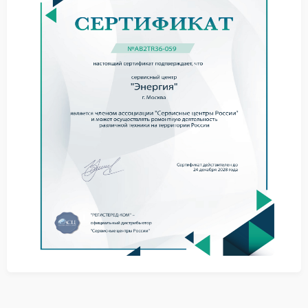
Что можно предпринять
На начальном этапе допустимы простые действия:
проверить устойчивость установки;
убрать лишнюю нагрузку;
перезапустить устройство.
Когда вибрация не исчезает, сервис Энергия
позволит определить причину и выбрать
подходящий способ устранения проблемы.
Обращение в сервисный центр
Сервисный центр Энергия занимается диагностикой
и заменой элементов, вызывающих вибрацию. Это
может быть связано с креплениями или
внутренними компонентами.
Игнорирование вибрации приводит к износу
деталей и ухудшению работы устройства. Разумный
шаг — заняться решением сейчас, чтобы сохранить
стабильность и продлить срок службы