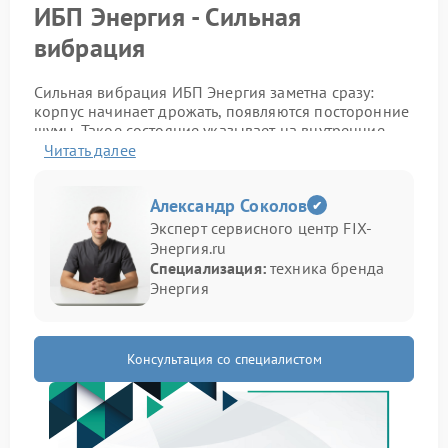
ИБП Энергия - Сильная
вибрация
Сильная вибрация ИБП Энергия заметна сразу:
корпус начинает дрожать, появляются посторонние
шумы. Такое состояние указывает на внутренние
проблемы, которые требуют вмешательства.
Читать далее
Признаки неисправности
Александр Соколов
Эксперт сервисного центр FIX-
Определить проблему можно по характерным
Энергия.ru
симптомам:
Специализация:
техника бренда
вибрация при включении или под нагрузкой;
Энергия
гул или дребезжание корпуса;
усиление шума со временем;
нагрев отдельных частей.
Консультация со специалистом
При подобных признаках ремонт Энергия
становится необходимым решением, так как
эксплуатация в таком состоянии может усугубить
ситуацию.