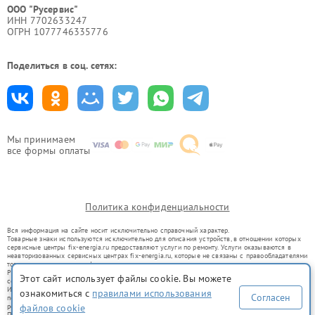
ООО "Русервис"
ИНН 7702633247
ОГРН 1077746335776
Поделиться в соц. сетях:
Мы принимаем
все формы оплаты
Политика конфиденциальности
Вся информация на сайте носит исключительно справочный характер.
Товарные знаки используются исключительно для описания устройств, в отношении которых
сервисные центры fix-energia.ru предоставляют услуги по ремонту. Услуги оказываются в
неавторизованных сервисных центрах fix-energia.ru, которые не связаны с правообладателями
товарных знаков или их официальными представителями.
Ремонт осуществляется для устройств, уже введенных в гражданский оборот в соответствии
Этот сайт использует файлы cookie. Вы можете
со статьей 1487 ГК РФ.
Использование товарных знаков не преследует цели индивидуализации услуг или введения
ознакомиться с
правилами использования
Согласен
потребителей в заблуждение, а служит для информирования о предоставляемых услугах по
файлов cookie
ремонту техники указанных брендов.
Представленная на сайте информация не является публичной офертой, определяемой