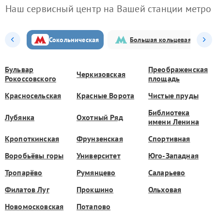
Наш сервисный центр на Вашей станции метро
Сокольническая
Большая кольцевая
Бульвар
Преображенская
Черкизовская
Рокоссовского
площадь
Красносельская
Красные Ворота
Чистые пруды
Библиотека
Лубянка
Охотный Ряд
имени Ленина
Кропоткинская
Фрунзенская
Спортивная
Воробьёвы горы
Университет
Юго-Западная
Тропарёво
Румянцево
Саларьево
Филатов Луг
Прокшино
Ольховая
Новомосковская
Потапово