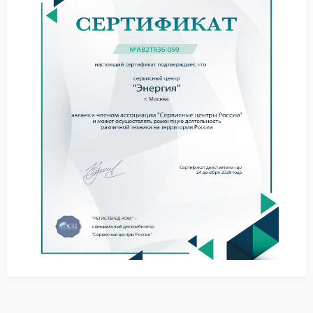
нестабильной работе системы охлаждения.
гул внутри корпуса;
повышенный нагрев устройства;
отключения при подключенной нагрузке;
нестабильная работа вентилятора.
Что стоит сделать при
перегреве
Для снижения нагрузки желательно временно
отключить часть подключенного оборудования и
убедиться, что вентиляционные отверстия открыты.
Сервис Энергия занимается заменой поврежденных
компонентов трансформатора и обслуживанием
электронных элементов, связанных с перегревом.
не размещать ИБП рядом с батареями;
не подключать слишком мощную технику;
следить за температурой корпуса;
не оставлять устройство в закрытом пространстве.
Ремонт в мастерской