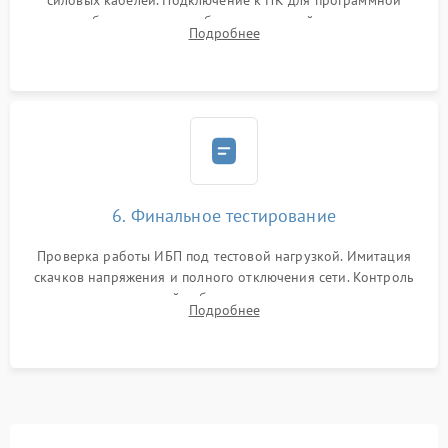
силовых кабелей. Подключение к ПК для программной
калибровки констант батареи, настройки порогов
Подробнее
срабатывания AVR и сброса счетчиков старения АКБ.
6. Финальное тестирование
Проверка работы ИБП под тестовой нагрузкой. Имитация
скачков напряжения и полного отключения сети. Контроль
времени автономной работы, температурного режима и
Подробнее
корректности формы выходного сигнала.