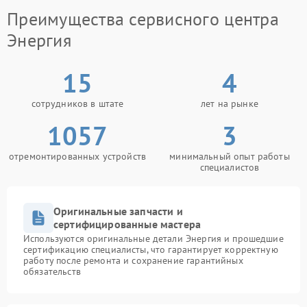
Преимущества сервисного центра
При неисправности трансформатора требуется
диагностика состояния платы и системы
Энергия
охлаждения. В сервисном центре Энергия
выполняют ремонт трансформатора, замену
поврежденных деталей и очистку внутренних
15
4
компонентов от загрязнений. После обслуживания
устройство стабильнее переносит нагрузку и
сотрудников в штате
лет на рынке
меньше нагревается во время длительной работы.
1057
3
отремонтированных устройств
минимальный опыт работы
специалистов
Оригинальные запчасти и
сертифицированные мастера
Используются оригинальные детали Энергия и прошедшие
сертификацию специалисты, что гарантирует корректную
работу после ремонта и сохранение гарантийных
обязательств