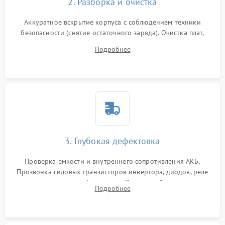
2. Разборка и очистка
Аккуратное вскрытие корпуса с соблюдением техники
безопасности (снятие остаточного заряда). Очистка плат,
радиаторов и кулеров от пыли с помощью сжатого воздуха
Подробнее
и кистей для предотвращения перегрева и замыканий.
3. Глубокая дефектовка
Проверка емкости и внутреннего сопротивления АКБ.
Прозвонка силовых транзисторов инвертора, диодов, реле
переключения и трансформатора. Визуальный поиск вздутых
Подробнее
конденсаторов и прогаров на печатной плате.