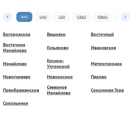
ВАО
ЦАО
САО
СВАО
ЮВАО
ЮАО
Богородское
Вешняки
Восточный
Восточное
Гольяново
Ивановское
Измайлово
Косино-
Измайлово
Метрогородок
Ухтомский
Новогиреево
Новокосино
Перово
Северное
Преображенское
Соколиная Гора
Измайлово
Сокольники