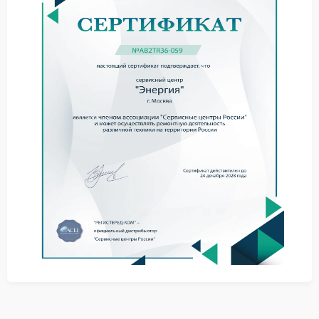
мигание индикаторов;
запуск только в холостом режиме;
нагрев корпуса за короткое время.
При подобной неисправности не стоит продолжать
использование устройства под нагрузкой. Работа в
таком режиме способна привести к повреждению
внутренних компонентов и нестабильной работе
подключенного оборудования.
Полезные рекомендации
не подключать слишком мощную технику;
не перекрывать вентиляционные отверстия;
использовать исправную сетевую линию;
не оставлять устройство рядом с нагревателями.
Через сервис Энергия специалисты проводят
диагностику электронных компонентов, оценивают
состояние аккумулятора и выявляют поврежденные
элементы платы.
Ремонт и диагностика