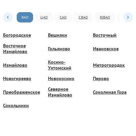
ВАО
ЦАО
САО
СВАО
ЮВАО
ЮАО
Богородское
Вешняки
Восточный
Восточное
Гольяново
Ивановское
Измайлово
Косино-
Измайлово
Метрогородок
Ухтомский
Новогиреево
Новокосино
Перово
Северное
Преображенское
Соколиная Гора
Измайлово
Сокольники