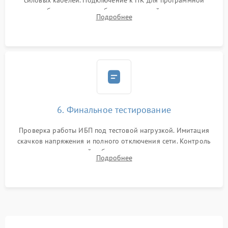
силовых кабелей. Подключение к ПК для программной
калибровки констант батареи, настройки порогов
Подробнее
срабатывания AVR и сброса счетчиков старения АКБ.
6. Финальное тестирование
Проверка работы ИБП под тестовой нагрузкой. Имитация
скачков напряжения и полного отключения сети. Контроль
времени автономной работы, температурного режима и
Подробнее
корректности формы выходного сигнала.