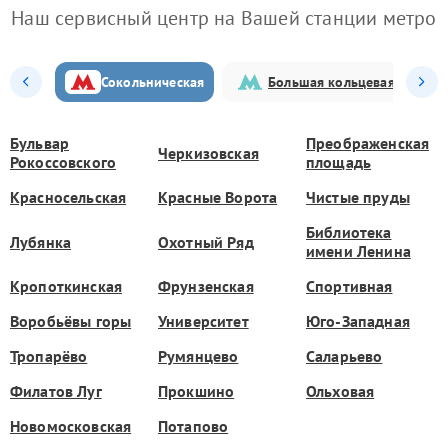
Наш сервисный центр на Вашей станции метро
Сокольническая
Большая кольцевая
Бульвар
Преображенская
Черкизовская
Рокоссовского
площадь
Красносельская
Красные Ворота
Чистые пруды
Библиотека
Лубянка
Охотный Ряд
имени Ленина
Кропоткинская
Фрунзенская
Спортивная
Воробьёвы горы
Университет
Юго-Западная
Тропарёво
Румянцево
Саларьево
Филатов Луг
Прокшино
Ольховая
Новомосковская
Потапово