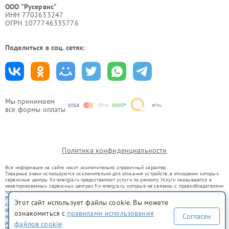
ООО "Русервис"
ИНН 7702633247
ОГРН 1077746335776
Поделиться в соц. сетях:
Мы принимаем
все формы оплаты
Политика конфиденциальности
Вся информация на сайте носит исключительно справочный характер.
Товарные знаки используются исключительно для описания устройств, в отношении которых
сервисные центры fix-energia.ru предоставляют услуги по ремонту. Услуги оказываются в
неавторизованных сервисных центрах fix-energia.ru, которые не связаны с правообладателями
товарных знаков или их официальными представителями.
Ремонт осуществляется для устройств, уже введенных в гражданский оборот в соответствии
Этот сайт использует файлы cookie. Вы можете
со статьей 1487 ГК РФ.
Использование товарных знаков не преследует цели индивидуализации услуг или введения
ознакомиться с
правилами использования
Согласен
потребителей в заблуждение, а служит для информирования о предоставляемых услугах по
файлов cookie
ремонту техники указанных брендов.
Представленная на сайте информация не является публичной офертой, определяемой