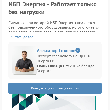
ИБП Энергия - Работает только
без нагрузки
Ситуация, при которой ИБП Энергия запускается
без подключенного оборудования, но отключается
при нагрузке, указывает на серьезные неполадки
внутренних компонентов. Внешне устройство может
Читать далее
выглядеть исправным, однако при подключении
техники начинаются перезапуски, отключения или
Александр Соколов
резкое снижение стабильности работы.
Эксперт сервисного центр FIX-
В отдельных случаях ремонт Энергия требуется
Энергия.ru
после перегрева силовых элементов или
Специализация:
техника бренда
длительной эксплуатации с высокой нагрузкой.
Энергия
Подобная неисправность также возникает при
износе аккумулятора и повреждении электронных
цепей.
Консультация со специалистом
Какие признаки появляются
отключение после подключения техники;
щелчки внутри корпуса;