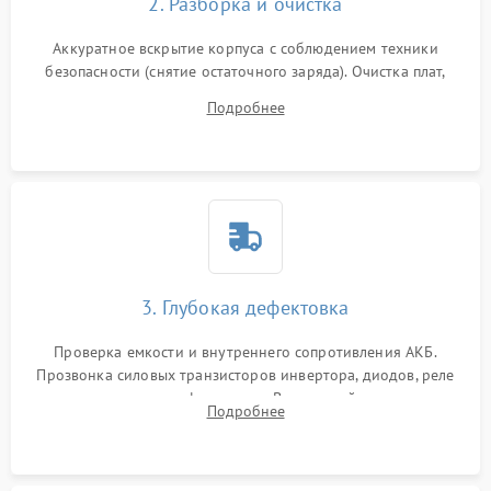
2. Разборка и очистка
Аккуратное вскрытие корпуса с соблюдением техники
безопасности (снятие остаточного заряда). Очистка плат,
радиаторов и кулеров от пыли с помощью сжатого воздуха
Подробнее
и кистей для предотвращения перегрева и замыканий.
3. Глубокая дефектовка
Проверка емкости и внутреннего сопротивления АКБ.
Прозвонка силовых транзисторов инвертора, диодов, реле
переключения и трансформатора. Визуальный поиск вздутых
Подробнее
конденсаторов и прогаров на печатной плате.