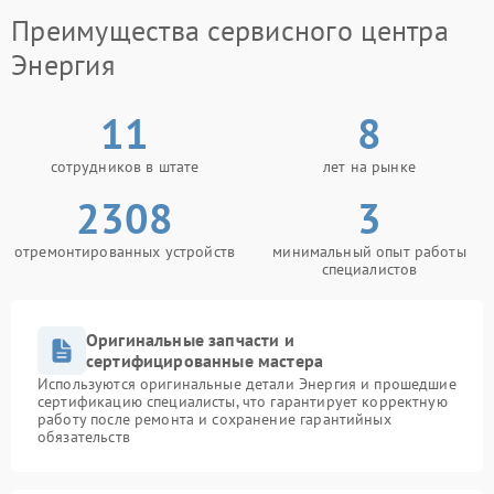
Сервисный центр Энергия выполняет ремонт
Преимущества сервисного центра
электронных цепей, замену неисправных деталей и
настройку рабочих параметров устройства. После
Энергия
устранения неполадки оборудование стабильнее
переносит нагрузку и работает увереннее.
11
8
сотрудников в штате
лет на рынке
2308
3
отремонтированных устройств
минимальный опыт работы
специалистов
Оригинальные запчасти и
сертифицированные мастера
Используются оригинальные детали Энергия и прошедшие
сертификацию специалисты, что гарантирует корректную
работу после ремонта и сохранение гарантийных
обязательств