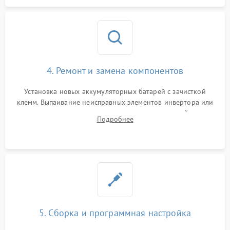
4. Ремонт и замена компонентов
Установка новых аккумуляторных батарей с зачисткой
клемм. Выпаивание неисправных элементов инвертора или
цепи зарядки и монтаж новых радиодеталей.
Подробнее
Восстановление поврежденных токоведущих дорожек и
замена реле.
5. Сборка и программная настройка