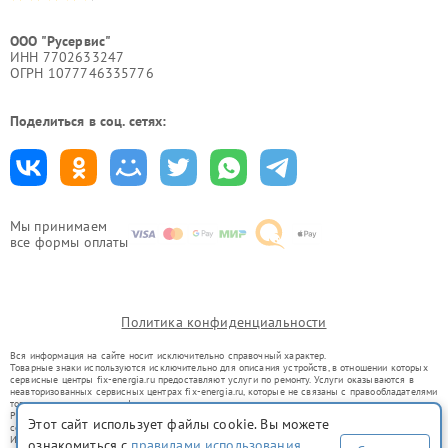
ООО "Русервис"
ИНН 7702633247
ОГРН 1077746335776
Поделиться в соц. сетях:
Мы принимаем
все формы оплаты
Политика конфиденциальности
Вся информация на сайте носит исключительно справочный характер.
Товарные знаки используются исключительно для описания устройств, в отношении которых
сервисные центры fix-energia.ru предоставляют услуги по ремонту. Услуги оказываются в
неавторизованных сервисных центрах fix-energia.ru, которые не связаны с правообладателями
товарных знаков или их официальными представителями.
Ремонт осуществляется для устройств, уже введенных в гражданский оборот в соответствии
Этот сайт использует файлы cookie. Вы можете
со статьей 1487 ГК РФ.
Использование товарных знаков не преследует цели индивидуализации услуг или введения
ознакомиться с
правилами использования