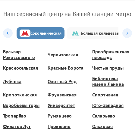
Наш сервисный центр на Вашей станции метро
Сокольническая
Большая кольцевая
Бульвар
Преображенская
Черкизовская
Рокоссовского
площадь
Красносельская
Красные Ворота
Чистые пруды
Библиотека
Лубянка
Охотный Ряд
имени Ленина
Кропоткинская
Фрунзенская
Спортивная
Воробьёвы горы
Университет
Юго-Западная
Тропарёво
Румянцево
Саларьево
Филатов Луг
Прокшино
Ольховая