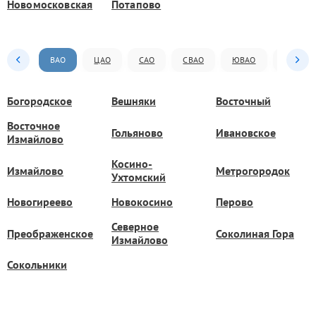
Новомосковская
Потапово
ВАО
ЦАО
САО
СВАО
ЮВАО
ЮАО
Богородское
Вешняки
Восточный
Восточное
Гольяново
Ивановское
Измайлово
Косино-
Измайлово
Метрогородок
Ухтомский
Новогиреево
Новокосино
Перово
Северное
Преображенское
Соколиная Гора
Измайлово
Сокольники