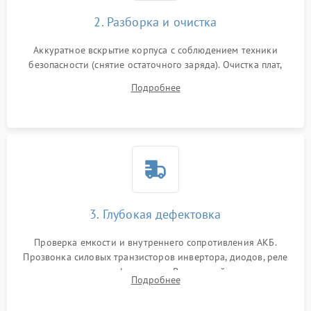
2. Разборка и очистка
Аккуратное вскрытие корпуса с соблюдением техники
безопасности (снятие остаточного заряда). Очистка плат,
радиаторов и кулеров от пыли с помощью сжатого воздуха
Подробнее
и кистей для предотвращения перегрева и замыканий.
3. Глубокая дефектовка
Проверка емкости и внутреннего сопротивления АКБ.
Прозвонка силовых транзисторов инвертора, диодов, реле
переключения и трансформатора. Визуальный поиск вздутых
Подробнее
конденсаторов и прогаров на печатной плате.