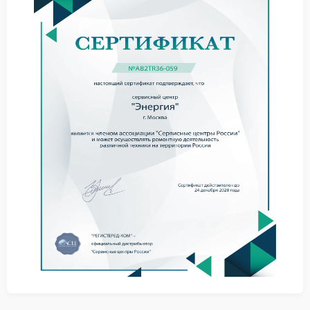
скачки.
После срабатывания защиты устройство не
перезапускается автоматически.
На дисплее появляются коды ошибок, связанные с
напряжением.
Подключенное оборудование испытывает перебои,
несмотря на работу ИБП.
Что попробовать до обращения
в сервис
Прежде чем планировать ремонт Энергия,
выполните несколько простых шагов:
отключите ИБП от сети и дайте ему остыть 10–
15 минут;
подключите устройство напрямую к розетке,
минуя удлинители и сетевые фильтры;
проверьте стабильность напряжения в розетке с
помощью мультиметра.
Ремонт в сервисном центре