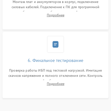
Монтаж плат и аккумуляторов в корпус, подключение
силовых кабелей. Подключение к ПК для программной
калибровки констант батареи, настройки порогов
Подробнее
срабатывания AVR и сброса счетчиков старения АКБ.
6. Финальное тестирование
Проверка работы ИБП под тестовой нагрузкой. Имитация
скачков напряжения и полного отключения сети. Контроль
времени автономной работы, температурного режима и
Подробнее
корректности формы выходного сигнала.