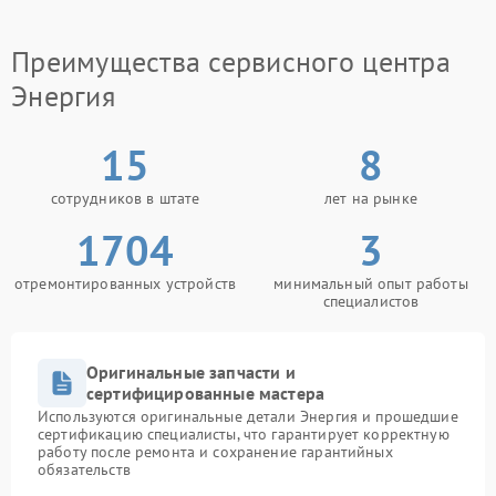
Если самостоятельные действия не принесли
результата, обратитесь в сервисный центр Энергия.
Преимущества сервисного центра
Специалисты сервиса Энергия проведут
диагностику, точно определят причину сбоя и
Энергия
выполнят ремонт с гарантией качества.
Доверьте ремонт ИБП профессионалам.
15
8
сотрудников в штате
лет на рынке
1704
3
отремонтированных устройств
минимальный опыт работы
специалистов
Оригинальные запчасти и
сертифицированные мастера
Используются оригинальные детали Энергия и прошедшие
сертификацию специалисты, что гарантирует корректную
работу после ремонта и сохранение гарантийных
обязательств