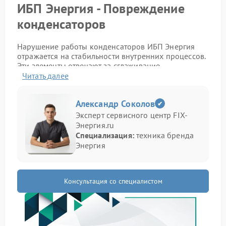
ИБП Энергия - Повреждение
конденсаторов
Нарушение работы конденсаторов ИБП Энергия
отражается на стабильности внутренних процессов.
Эти элементы отвечают за сглаживание
напряжения, и при их износе устройство начинает
Читать далее
работать нестабильно, что заметно даже при
обычной эксплуатации.
Александр Соколов
Как распознать проблему
Эксперт сервисного центр FIX-
Энергия.ru
Специализация:
техника бренда
Поврежденные конденсаторы дают о себе знать
Энергия
через ряд признаков, которые легко заметить в
повседневной работе.
Появление посторонних звуков внутри корпуса
Консультация со специалистом
Перегрев при длительной работе
Самопроизвольное отключение
Иногда добавляется запах нагрева, что указывает
на износ компонентов.