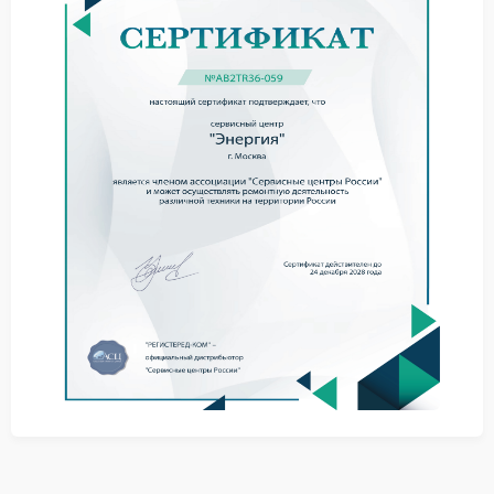
Практические советы
При первых признаках стоит обратить внимание на
условия эксплуатации и нагрузку. Сервис Энергия
может дать рекомендации по дальнейшим
действиям и уточнить состояние устройства.
Снизить нагрузку на устройство
Проверить состояние сети
Отключить и заново запустить систему
Такие шаги позволяют оценить масштаб проблемы
до обращения к специалистам.
Когда требуется ремонт
При явных признаках износа требуется ремонт
Энергия с заменой поврежденных элементов.
Самостоятельное вмешательство может привести к
дополнительным поломкам.
Куда обратиться