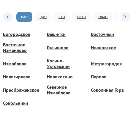
ВАО
ЦАО
САО
СВАО
ЮВАО
ЮАО
Богородское
Вешняки
Восточный
Восточное
Гольяново
Ивановское
Измайлово
Косино-
Измайлово
Метрогородок
Ухтомский
Новогиреево
Новокосино
Перово
Северное
Преображенское
Соколиная Гора
Измайлово
Сокольники