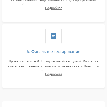
силовых кабелей. Подключение к ПК для программной
калибровки констант батареи, настройки порогов
Подробнее
срабатывания AVR и сброса счетчиков старения АКБ.
6. Финальное тестирование
Проверка работы ИБП под тестовой нагрузкой. Имитация
скачков напряжения и полного отключения сети. Контроль
времени автономной работы, температурного режима и
Подробнее
корректности формы выходного сигнала.