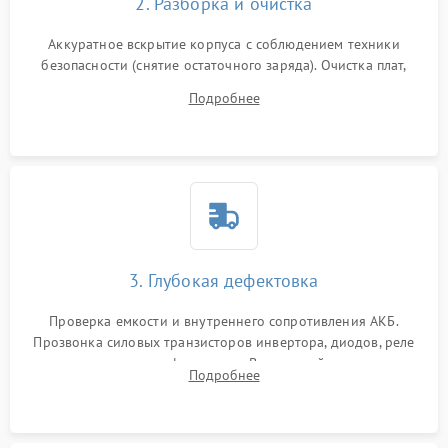
2. Разборка и очистка
Аккуратное вскрытие корпуса с соблюдением техники
безопасности (снятие остаточного заряда). Очистка плат,
радиаторов и кулеров от пыли с помощью сжатого воздуха
Подробнее
и кистей для предотвращения перегрева и замыканий.
3. Глубокая дефектовка
Проверка емкости и внутреннего сопротивления АКБ.
Прозвонка силовых транзисторов инвертора, диодов, реле
переключения и трансформатора. Визуальный поиск вздутых
Подробнее
конденсаторов и прогаров на печатной плате.