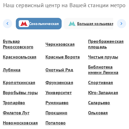
Наш сервисный центр на Вашей станции метро
Сокольническая
Большая кольцевая
Бульвар
Преображенская
Черкизовская
Рокоссовского
площадь
Красносельская
Красные Ворота
Чистые пруды
Библиотека
Лубянка
Охотный Ряд
имени Ленина
Кропоткинская
Фрунзенская
Спортивная
Воробьёвы горы
Университет
Юго-Западная
Тропарёво
Румянцево
Саларьево
Филатов Луг
Прокшино
Ольховая
Новомосковская
Потапово