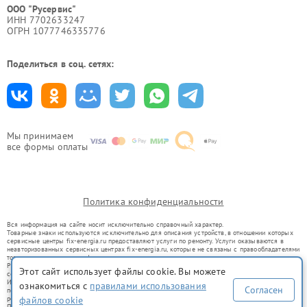
ООО "Русервис"
ИНН 7702633247
ОГРН 1077746335776
Поделиться в соц. сетях:
Мы принимаем
все формы оплаты
Политика конфиденциальности
Вся информация на сайте носит исключительно справочный характер.
Товарные знаки используются исключительно для описания устройств, в отношении которых
сервисные центры fix-energia.ru предоставляют услуги по ремонту. Услуги оказываются в
неавторизованных сервисных центрах fix-energia.ru, которые не связаны с правообладателями
товарных знаков или их официальными представителями.
Ремонт осуществляется для устройств, уже введенных в гражданский оборот в соответствии
Этот сайт использует файлы cookie. Вы можете
со статьей 1487 ГК РФ.
Использование товарных знаков не преследует цели индивидуализации услуг или введения
ознакомиться с
правилами использования
Согласен
потребителей в заблуждение, а служит для информирования о предоставляемых услугах по
файлов cookie
ремонту техники указанных брендов.
Представленная на сайте информация не является публичной офертой, определяемой