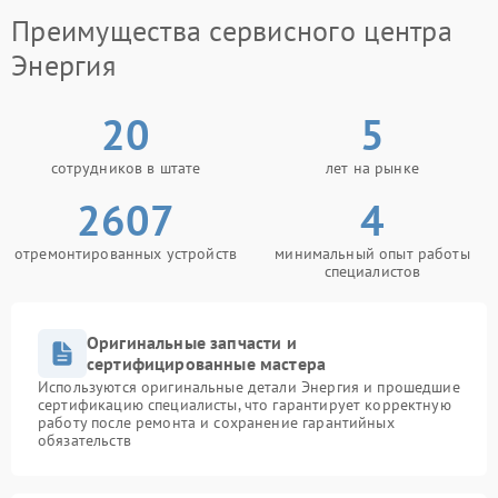
Сервисный центр Энергия проводит диагностику и
Преимущества сервисного центра
замену конденсаторов с учетом особенностей
Энергия
устройства. Это помогает избежать повторных сбоев
и продлить срок службы техники.
20
5
Игнорирование признаков может привести к более
серьезным последствиям, поэтому разумнее
заняться решением заранее и сохранить стабильную
сотрудников в штате
лет на рынке
работу ИБП.
2607
4
отремонтированных устройств
минимальный опыт работы
специалистов
Оригинальные запчасти и
сертифицированные мастера
Используются оригинальные детали Энергия и прошедшие
сертификацию специалисты, что гарантирует корректную
работу после ремонта и сохранение гарантийных
обязательств