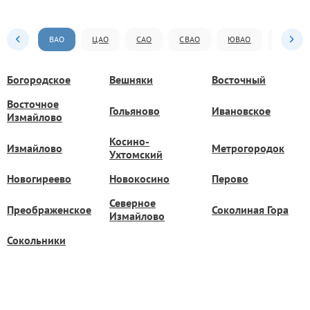
ВАО
ЦАО
САО
СВАО
ЮВАО
ЮАО
Богородское
Вешняки
Восточный
Восточное
Гольяново
Ивановское
Измайлово
Косино-
Измайлово
Метрогородок
Ухтомский
Новогиреево
Новокосино
Перово
Северное
Преображенское
Соколиная Гора
Измайлово
Сокольники