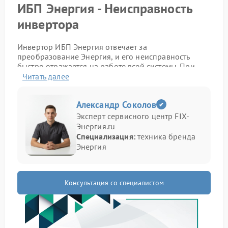
ИБП Энергия - Неисправность
инвертора
Инвертор ИБП Энергия отвечает за
преобразование Энергия, и его неисправность
быстро отражается на работе всей системы. При
таком сбое устройство теряет стабильность и
Читать далее
перестает выполнять свою основную задачу.
Признаки проблемы
Александр Соколов
Эксперт сервисного центр FIX-
Энергия.ru
Определить неполадки можно по характерным
Специализация:
техника бренда
изменениям в работе устройства.
Энергия
Отключение подключенного оборудования
Посторонние звуки при нагрузке
Нагрев корпуса выше привычного уровня
Консультация со специалистом
Иногда добавляются резкие изменения в работе
без видимых причин.
Полезные действия