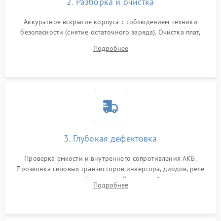
2. Разборка и очистка
Аккуратное вскрытие корпуса с соблюдением техники
безопасности (снятие остаточного заряда). Очистка плат,
радиаторов и кулеров от пыли с помощью сжатого воздуха
Подробнее
и кистей для предотвращения перегрева и замыканий.
3. Глубокая дефектовка
Проверка емкости и внутреннего сопротивления АКБ.
Прозвонка силовых транзисторов инвертора, диодов, реле
переключения и трансформатора. Визуальный поиск вздутых
Подробнее
конденсаторов и прогаров на печатной плате.