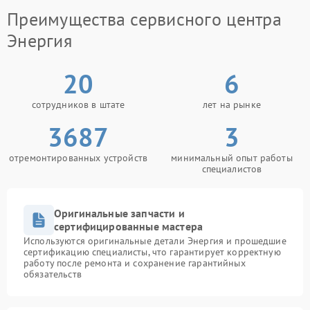
неисправностей.
Преимущества сервисного центра
Энергия
При появлении первых признаков проблемы
разумно заняться решением сразу, чтобы сохранить
стабильную работу ИБП и избежать более
20
6
серьезных последствий.
сотрудников в штате
лет на рынке
3687
3
отремонтированных устройств
минимальный опыт работы
специалистов
Оригинальные запчасти и
сертифицированные мастера
Используются оригинальные детали Энергия и прошедшие
сертификацию специалисты, что гарантирует корректную
работу после ремонта и сохранение гарантийных
обязательств