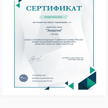
В ряде случаев сервис Энергия может подсказать
простые шаги, которые стоит выполнить до
обращения к специалистам.
Перезапустить устройство
Снизить текущую нагрузку
Проверить внешнюю сеть
Такие меры помогают исключить внешние факторы
и уточнить состояние системы.
Необходимость ремонта
При устойчивых сбоях требуется ремонт Энергия с
заменой элементов инвертора. Самостоятельные
действия могут привести к дополнительным
повреждениям.
Решение в сервисе
Сервисный центр Энергия выполняет диагностику и
ремонт инверторного блока с учетом особенностей
конструкции. Это снижает вероятность повторных