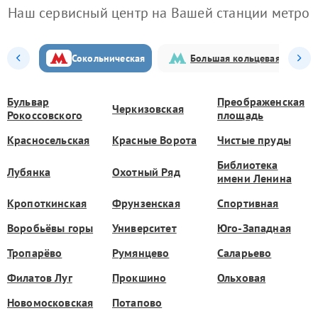
Наш сервисный центр на Вашей станции метро
Сокольническая
Большая кольцевая
Бульвар
Преображенская
Черкизовская
Рокоссовского
площадь
Красносельская
Красные Ворота
Чистые пруды
Библиотека
Лубянка
Охотный Ряд
имени Ленина
Кропоткинская
Фрунзенская
Спортивная
Воробьёвы горы
Университет
Юго-Западная
Тропарёво
Румянцево
Саларьево
Филатов Луг
Прокшино
Ольховая
Новомосковская
Потапово