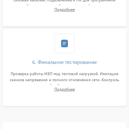
силовых кабелей. Подключение к ПК для программной
калибровки констант батареи, настройки порогов
Подробнее
срабатывания AVR и сброса счетчиков старения АКБ.
6. Финальное тестирование
Проверка работы ИБП под тестовой нагрузкой. Имитация
скачков напряжения и полного отключения сети. Контроль
времени автономной работы, температурного режима и
Подробнее
корректности формы выходного сигнала.