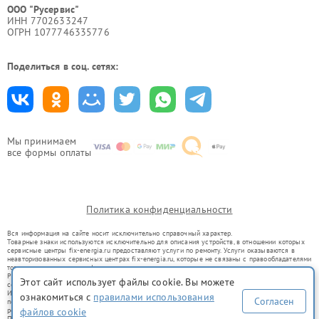
ООО "Русервис"
ИНН 7702633247
ОГРН 1077746335776
Поделиться в соц. сетях:
Мы принимаем
все формы оплаты
Политика конфиденциальности
Вся информация на сайте носит исключительно справочный характер.
Товарные знаки используются исключительно для описания устройств, в отношении которых
сервисные центры fix-energia.ru предоставляют услуги по ремонту. Услуги оказываются в
неавторизованных сервисных центрах fix-energia.ru, которые не связаны с правообладателями
товарных знаков или их официальными представителями.
Ремонт осуществляется для устройств, уже введенных в гражданский оборот в соответствии
Этот сайт использует файлы cookie. Вы можете
со статьей 1487 ГК РФ.
Использование товарных знаков не преследует цели индивидуализации услуг или введения
ознакомиться с
правилами использования
Согласен
потребителей в заблуждение, а служит для информирования о предоставляемых услугах по
файлов cookie
ремонту техники указанных брендов.
Представленная на сайте информация не является публичной офертой, определяемой