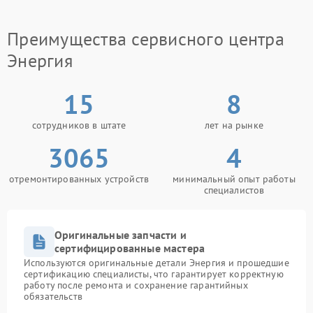
Куда обратиться
Преимущества сервисного центра
Оптимальным решением станет сервисный центр
Энергия, где специалисты имеют опыт работы с
Энергия
подобными случаями и выполняют ремонт с учетом
всех особенностей техники.
15
8
Надежные внутренние соединения играют
ключевую роль в работе ИБП, поэтому при первых
сотрудников в штате
лет на рынке
признаках проблемы стоит заняться ее устранением
и сохранить стабильность устройства.
3065
4
отремонтированных устройств
минимальный опыт работы
специалистов
Оригинальные запчасти и
сертифицированные мастера
Используются оригинальные детали Энергия и прошедшие
сертификацию специалисты, что гарантирует корректную
работу после ремонта и сохранение гарантийных
обязательств