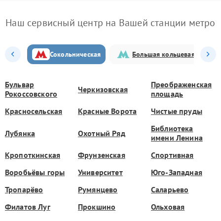
Наш сервисный центр на Вашей станции метро
Сокольническая
Большая кольцевая
Бульвар
Преображенская
Черкизовская
Рокоссовского
площадь
Красносельская
Красные Ворота
Чистые пруды
Библиотека
Лубянка
Охотный Ряд
имени Ленина
Кропоткинская
Фрунзенская
Спортивная
Воробьёвы горы
Университет
Юго-Западная
Тропарёво
Румянцево
Саларьево
Филатов Луг
Прокшино
Ольховая