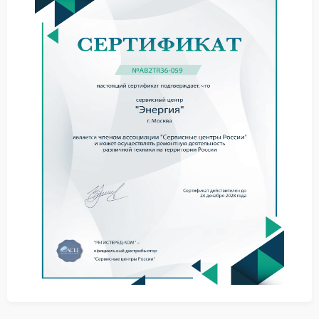
На начальном этапе стоит выполнить базовые шаги:
отключить устройство от сети;
снизить нагрузку;
перезапустить ИБП;
проверить внешние кабели на повреждения.
Это помогает исключить внешние причины и точнее
оценить ситуацию.
Когда требуется ремонт
При сохранении признаков необходим ремонт
Энергия, так как поврежденные проводники
нарушают внутренние процессы и стабильность
работы устройства.
Роль обслуживания
Качественный сервис Энергия позволяет устранить
неисправности и заменить поврежденные элементы
с учетом конструкции устройства.