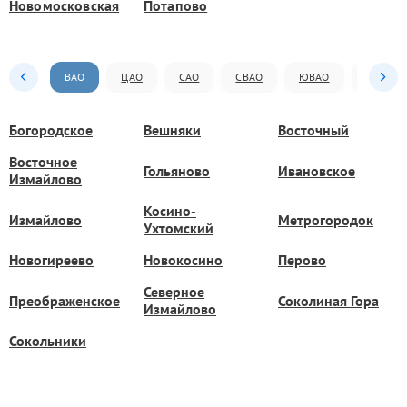
Новомосковская
Потапово
ВАО
ЦАО
САО
СВАО
ЮВАО
ЮАО
Богородское
Вешняки
Восточный
Восточное
Гольяново
Ивановское
Измайлово
Косино-
Измайлово
Метрогородок
Ухтомский
Новогиреево
Новокосино
Перово
Северное
Преображенское
Соколиная Гора
Измайлово
Сокольники