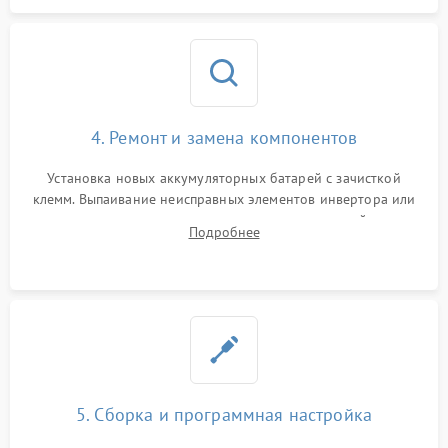
4. Ремонт и замена компонентов
Установка новых аккумуляторных батарей с зачисткой
клемм. Выпаивание неисправных элементов инвертора или
цепи зарядки и монтаж новых радиодеталей.
Подробнее
Восстановление поврежденных токоведущих дорожек и
замена реле.
5. Сборка и программная настройка