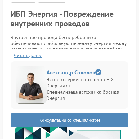
ИБП Энергия - Повреждение
внутренних проводов
Внутренние провода бесперебойника
обеспечивают стабильную передачу Энергия между
компонентами. Их повреждение нарушает работу
устройства и может привести к непредсказуемым
Читать далее
сбоям в различных режимах.
Как проявляется проблема
Александр Соколов
Эксперт сервисного центр FIX-
Энергия.ru
Неисправность проводов можно распознать по
Специализация:
техника бренда
следующим признакам:
Энергия
устройство включается не с первого раза;
происходят внезапные отключения;
индикаторы работают нестабильно;
Консультация со специалистом
появляется запах перегрева внутри корпуса.
Первичные действия