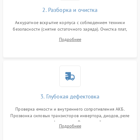
2. Разборка и очистка
Аккуратное вскрытие корпуса с соблюдением техники
безопасности (снятие остаточного заряда). Очистка плат,
радиаторов и кулеров от пыли с помощью сжатого воздуха
Подробнее
и кистей для предотвращения перегрева и замыканий.
3. Глубокая дефектовка
Проверка емкости и внутреннего сопротивления АКБ.
Прозвонка силовых транзисторов инвертора, диодов, реле
переключения и трансформатора. Визуальный поиск вздутых
Подробнее
конденсаторов и прогаров на печатной плате.