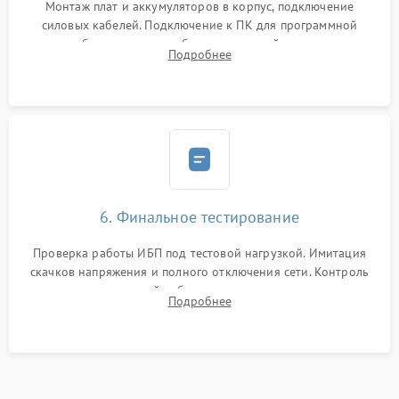
Монтаж плат и аккумуляторов в корпус, подключение
силовых кабелей. Подключение к ПК для программной
калибровки констант батареи, настройки порогов
Подробнее
срабатывания AVR и сброса счетчиков старения АКБ.
6. Финальное тестирование
Проверка работы ИБП под тестовой нагрузкой. Имитация
скачков напряжения и полного отключения сети. Контроль
времени автономной работы, температурного режима и
Подробнее
корректности формы выходного сигнала.