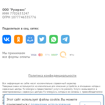
ООО "Русервис"
ИНН 7702633247
ОГРН 1077746335776
Поделиться в соц. сетях:
Мы принимаем
все формы оплаты
Политика конфиденциальности
Вся информация на сайте носит исключительно справочный характер.
Товарные знаки используются исключительно для описания устройств, в отношении которых
сервисные центры fix-energia.ru предоставляют услуги по ремонту. Услуги оказываются в
неавторизованных сервисных центрах fix-energia.ru, которые не связаны с правообладателями
товарных знаков или их официальными представителями.
Ремонт осуществляется для устройств, уже введенных в гражданский оборот в соответствии
Этот сайт использует файлы cookie. Вы можете
со статьей 1487 ГК РФ.
Использование товарных знаков не преследует цели индивидуализации услуг или введения
ознакомиться с
правилами использования