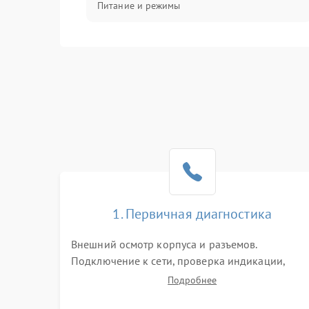
Питание и режимы
Интерфейсы и связь
Температура и эксплуатация
Механические повреждения
Механика
1. Первичная диагностика
Внешний осмотр корпуса и разъемов.
Подключение к сети, проверка индикации,
звуковых сигналов и кодов ошибок. Измерение
Подробнее
входного и выходного напряжения. Оценка