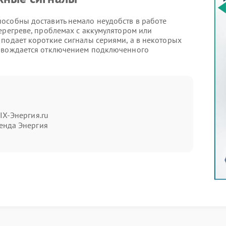
особны доставить немало неудобств в работе
ерегреве, проблемах с аккумулятором или
подает короткие сигналы сериями, а в некоторых
ровождается отключением подключенного
вности
братить внимание на признаки, которые появляются
е определить причину неполадки и сократить время
IX-Энергия.ru
енда Энергия
аботы.
качков напряжения или длительной эксплуатации
вании неисправного ИБП возрастает риск