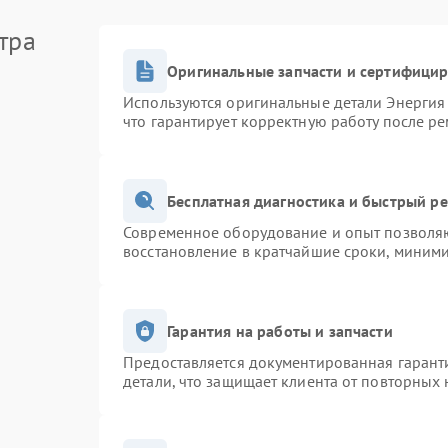
тельно
тра
ых процедур. Перед тем как обращаться в сервис
Оригинальные запчасти и сертифици
ействий.
Используются оригинальные детали Энерги
что гарантирует корректную работу после р
а.
корпуса.
олько минут.
Бесплатная диагностика и быстрый р
езапуска, необходим ремонт в специализированной
т привести к дополнительным повреждениям
Современное оборудование и опыт позволяю
восстановление в кратчайшие сроки, миними
Гарантия на работы и запчасти
ся в сервисный центр Энергия. Специалисты
тронных плат и настройку работы устройства после
Предоставляется документированная гарант
 снова работает стабильно и не подает постоянных
детали, что защищает клиента от повторных
ии непрерывного звука и перебоев в работе.
бы ИБП Энергия и избежать более серьезных