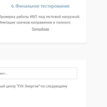
6. Финальное тестирование
Проверка работы ИБП под тестовой нагрузкой.
Имитация скачков напряжения и полного
отключения сети. Контроль времени автономной
Подробнее
работы, температурного режима и корректности
формы выходного сигнала.
ый центр “FIX-Энергия” по следующему