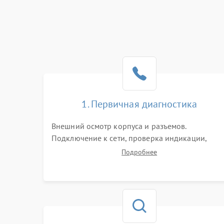
1. Первичная диагностика
Внешний осмотр корпуса и разъемов.
Подключение к сети, проверка индикации,
звуковых сигналов и кодов ошибок. Измерение
Подробнее
входного и выходного напряжения. Оценка
реакции ИБП на отключение основного питани
без нагрузки.