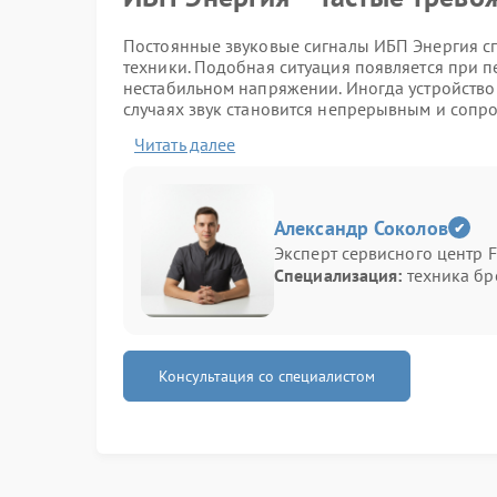
Постоянные звуковые сигналы ИБП Энергия сп
техники. Подобная ситуация появляется при п
нестабильном напряжении. Иногда устройство 
случаях звук становится непрерывным и соп
оборудования.
Читать далее
Основные симптомы неиспра
Перед обращением на ремонт Энергия стоит о
Александр Соколов
при работе устройства. Они позволяют быстре
Эксперт сервисного центр F
диагностики.
Специализация:
техника бр
непрерывный звуковой сигнал;
самопроизвольное отключение техники;
нагрев корпуса;
мигание индикаторов;
Консультация со специалистом
резкое сокращение времени автономной р
В ряде случаев проблема появляется после с
аккумулятора. При продолжительном использо
повреждения подключенной техники.