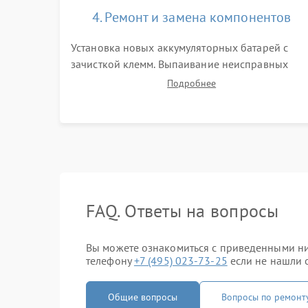
4. Ремонт и замена компонентов
Установка новых аккумуляторных батарей с
зачисткой клемм. Выпаивание неисправных
элементов инвертора или цепи зарядки и
Подробнее
монтаж новых радиодеталей. Восстановление
поврежденных токоведущих дорожек и замена
реле.
FAQ. Ответы на вопросы
Вы можете ознакомиться с приведенными ни
телефону
+7 (495) 023-73-25
если не нашли о
Общие вопросы
Вопросы по ремонт