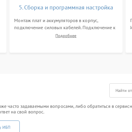
5. Сборка и программная настройка
Монтаж плат и аккумуляторов в корпус,
подключение силовых кабелей. Подключение к
ПК для программной калибровки констант
Подробнее
батареи, настройки порогов срабатывания AVR
и сброса счетчиков старения АКБ.
же часто задаваемыми вопросами, либо обратиться в сервисн
твет на свой вопрос.
у ИБП