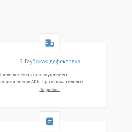
3. Глубокая дефектовка
Проверка емкости и внутреннего
сопротивления АКБ. Прозвонка силовых
транзисторов инвертора, диодов, реле
Подробнее
переключения и трансформатора. Визуальный
поиск вздутых конденсаторов и прогаров на
печатной плате.