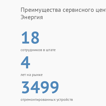
Что можно сделать самостоя
Преимущества сервисного цен
Иногда ситуацию удается устранить без сложн
Энергия
Энергия, стоит выполнить несколько простых д
Отключить лишнее оборудование.
18
Проверить подключение аккумулятор
Убедиться в нормальной вентиляции 
Перезапустить устройство через неск
Когда сигналы продолжаются даже после пер
сотрудников в штате
4
мастерской. Самостоятельная разборка може
внутренних компонентов.
Ремонт в сервисном центре
лет на рынке
3499
При серьезных неисправностях стоит обратить
выполняют замену аккумуляторов, ремонт элек
устранения поломки. После обслуживания ИБП
тревожных сигналов.
отремонтированных устройств
Не стоит откладывать обращение при появлен
Быстрый ремонт помогает продлить срок служ