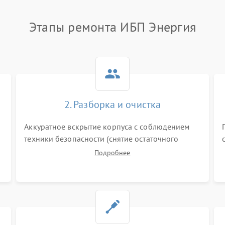
Этапы ремонта ИБП Энергия
2. Разборка и очистка
Аккуратное вскрытие корпуса с соблюдением
техники безопасности (снятие остаточного
заряда). Очистка плат, радиаторов и кулеров от
Подробнее
пыли с помощью сжатого воздуха и кистей для
я
предотвращения перегрева и замыканий.