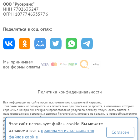
ООО "Русервис"
ИНН 7702633247
ОГРН 1077746335776
Поделиться в соц. сетях:
Мы принимаем
все формы оплаты
Политика конфиденциальности
Вся информация на сайте носит исключительно справочный характер.
Товарные знаки используются исключительно для описания устройств, в отношении которых
сервисные центры fix-energia.ru предоставляют услуги по ремонту. Услуги оказываются в
неавторизованных сервисных центрах fix-energia.ru, которые не связаны с правообладателями
товарных знаков или их официальными представителями.
Ремонт осуществляется для устройств, уже введенных в гражданский оборот в соответствии
Этот сайт использует файлы cookie. Вы можете
со статьей 1487 ГК РФ.
Использование товарных знаков не преследует цели индивидуализации услуг или введения
ознакомиться с
правилами использования
Согласен
потребителей в заблуждение, а служит для информирования о предоставляемых услугах по
файлов cookie
ремонту техники указанных брендов.
Представленная на сайте информация не является публичной офертой, определяемой