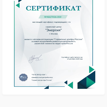
мигание индикаторов;
запуск только в холостом режиме;
нагрев корпуса за короткое время.
При подобной неисправности не стоит продолжать
использование устройства под нагрузкой. Работа в
таком режиме способна привести к повреждению
внутренних компонентов и нестабильной работе
подключенного оборудования.
Полезные рекомендации
не подключать слишком мощную технику;
не перекрывать вентиляционные отверстия;
использовать исправную сетевую линию;
не оставлять устройство рядом с нагревателями.
Через сервис Энергия специалисты проводят
диагностику электронных компонентов, оценивают
состояние аккумулятора и выявляют поврежденные
элементы платы.
Ремонт и диагностика