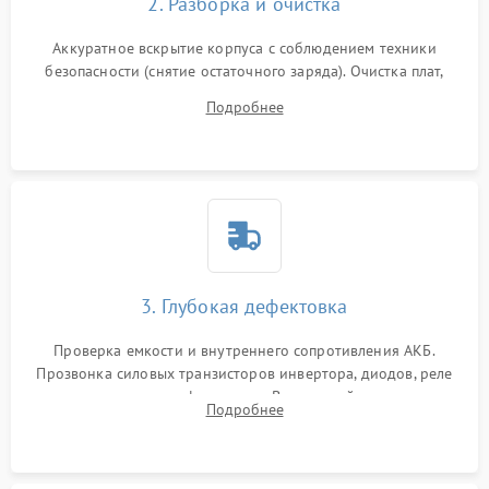
2. Разборка и очистка
Аккуратное вскрытие корпуса с соблюдением техники
безопасности (снятие остаточного заряда). Очистка плат,
радиаторов и кулеров от пыли с помощью сжатого воздуха
Подробнее
и кистей для предотвращения перегрева и замыканий.
3. Глубокая дефектовка
Проверка емкости и внутреннего сопротивления АКБ.
Прозвонка силовых транзисторов инвертора, диодов, реле
переключения и трансформатора. Визуальный поиск вздутых
Подробнее
конденсаторов и прогаров на печатной плате.