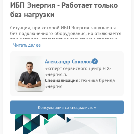
ИБП Энергия - Работает только
без нагрузки
Ситуация, при которой ИБП Энергия запускается
без подключенного оборудования, но отключается
при нагрузке, указывает на серьезные неполадки
внутренних компонентов. Внешне устройство может
Читать далее
выглядеть исправным, однако при подключении
техники начинаются перезапуски, отключения или
Александр Соколов
резкое снижение стабильности работы.
Эксперт сервисного центр FIX-
В отдельных случаях ремонт Энергия требуется
Энергия.ru
после перегрева силовых элементов или
Специализация:
техника бренда
длительной эксплуатации с высокой нагрузкой.
Энергия
Подобная неисправность также возникает при
износе аккумулятора и повреждении электронных
цепей.
Консультация со специалистом
Какие признаки появляются
отключение после подключения техники;
щелчки внутри корпуса;