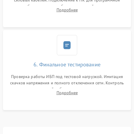
силовых кабелей. Подключение к ПК для программной
калибровки констант батареи, настройки порогов
Подробнее
срабатывания AVR и сброса счетчиков старения АКБ.
6. Финальное тестирование
Проверка работы ИБП под тестовой нагрузкой. Имитация
скачков напряжения и полного отключения сети. Контроль
времени автономной работы, температурного режима и
Подробнее
корректности формы выходного сигнала.