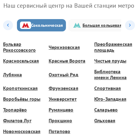
Наш сервисный центр на Вашей станции метро
Сокольническая
Большая кольцевая
Бульвар
Преображенская
Черкизовская
Рокоссовского
площадь
Красносельская
Красные Ворота
Чистые пруды
Библиотека
Лубянка
Охотный Ряд
имени Ленина
Кропоткинская
Фрунзенская
Спортивная
Воробьёвы горы
Университет
Юго-Западная
Тропарёво
Румянцево
Саларьево
Филатов Луг
Прокшино
Ольховая
Новомосковская
Потапово