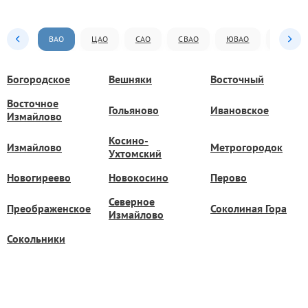
ВАО
ЦАО
САО
СВАО
ЮВАО
ЮАО
Богородское
Вешняки
Восточный
Восточное
Гольяново
Ивановское
Измайлово
Косино-
Измайлово
Метрогородок
Ухтомский
Новогиреево
Новокосино
Перово
Северное
Преображенское
Соколиная Гора
Измайлово
Сокольники