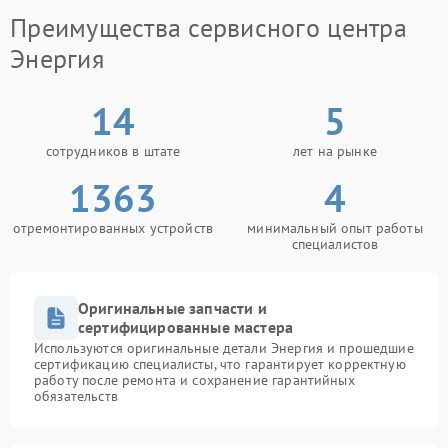
Сервисный центр Энергия выполняет ремонт
Преимущества сервисного центра
электронных цепей, замену неисправных деталей и
настройку рабочих параметров устройства. После
Энергия
устранения неполадки оборудование стабильнее
переносит нагрузку и работает увереннее.
14
5
сотрудников в штате
лет на рынке
1363
4
отремонтированных устройств
минимальный опыт работы
специалистов
Оригинальные запчасти и
сертифицированные мастера
Используются оригинальные детали Энергия и прошедшие
сертификацию специалисты, что гарантирует корректную
работу после ремонта и сохранение гарантийных
обязательств