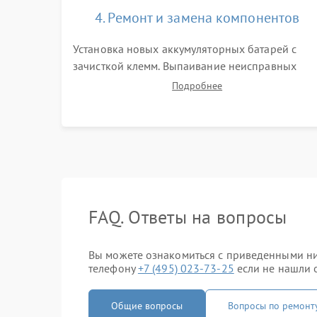
4. Ремонт и замена компонентов
Установка новых аккумуляторных батарей с
зачисткой клемм. Выпаивание неисправных
элементов инвертора или цепи зарядки и
Подробнее
монтаж новых радиодеталей. Восстановление
поврежденных токоведущих дорожек и замена
реле.
FAQ. Ответы на вопросы
Вы можете ознакомиться с приведенными ни
телефону
+7 (495) 023-73-25
если не нашли о
Общие вопросы
Вопросы по ремонт