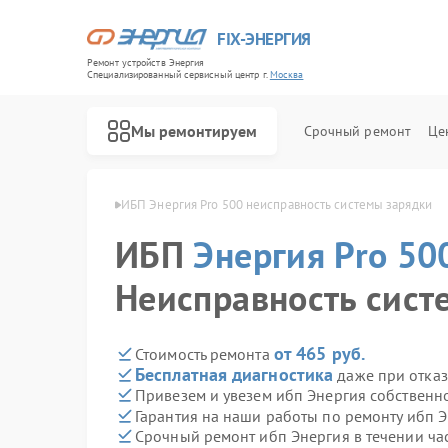
FIX-ЭНЕРГИЯ
Ремонт устройств Энергия
Специализированный cервисный центр г.
Москва
Мы ремонтируем
Срочный ремонт
Це
ия Pro 500 в Москве
ИБП Энергия Pro 500 неисправность системы зарядки
ИБП
Энергия Pro 50
Неисправность сист
от 465 руб.
Стоимость ремонта
Бесплатная диагностика
даже при отказ
Привезем и увезем ибп Энергия собственн
Гарантия на наши работы по ремонту ибп 
Срочный ремонт ибп Энергия в течении ча