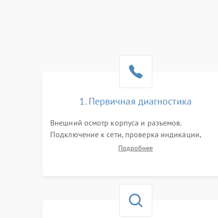
1. Первичная диагностика
Внешний осмотр корпуса и разъемов.
Подключение к сети, проверка индикации,
звуковых сигналов и кодов ошибок. Измерение
Подробнее
входного и выходного напряжения. Оценка
реакции ИБП на отключение основного питани
без нагрузки.