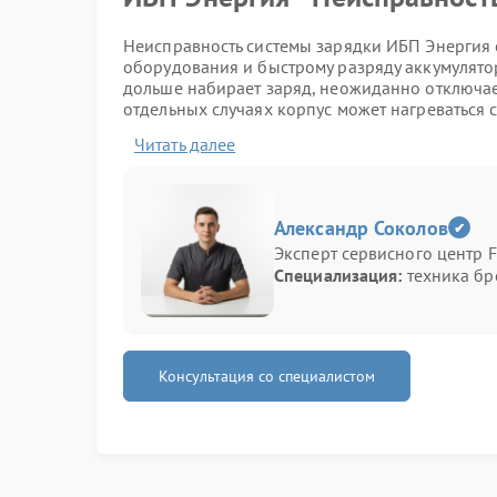
Неисправность системы зарядки ИБП Энергия 
оборудования и быстрому разряду аккумулятор
дольше набирает заряд, неожиданно отключае
отдельных случаях корпус может нагреваться 
перебоями.
Читать далее
Основные признаки пробле
аккумулятор не набирает емкость;
Александр Соколов
ИБП выключается при кратком отключении 
Эксперт сервисного центр F
индикаторы мигают хаотично;
Специализация:
техника бр
появляется запах нагрева элементов;
заряд идет слишком медленно.
Подобные признаки появляются из-за износа
повреждения внутренних цепей. В некоторых с
Консультация со специалистом
стабильность работы заметно снижается.
При обращении в сервис Энергия специалисты
состояние аккумуляторов и электронных комп
ремонт с заменой поврежденных деталей и на