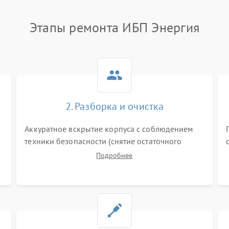
Этапы ремонта ИБП Энергия
2. Разборка и очистка
Аккуратное вскрытие корпуса с соблюдением
техники безопасности (снятие остаточного
заряда). Очистка плат, радиаторов и кулеров от
Подробнее
пыли с помощью сжатого воздуха и кистей для
я
предотвращения перегрева и замыканий.