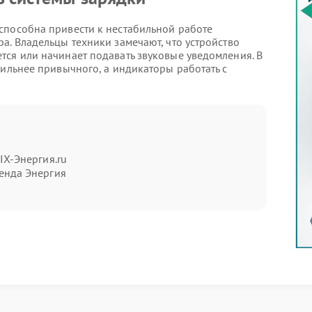
способна привести к нестабильной работе
а. Владельцы техники замечают, что устройство
тся или начинает подавать звуковые уведомления. В
сильнее привычного, а индикаторы работать с
мы
сети;
IX-Энергия.ru
енда Энергия
 компонентов, скачков напряжения или
итуациях техника продолжает запускаться, однако
 проводят диагностику платы зарядки, оценивают
онентов. После выявления причины выполняется
стройкой рабочих параметров.