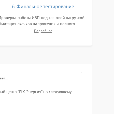
6. Финальное тестирование
Проверка работы ИБП под тестовой нагрузкой.
Имитация скачков напряжения и полного
отключения сети. Контроль времени автономной
Подробнее
работы, температурного режима и корректности
формы выходного сигнала.
ый центр “FIX-Энергия” по следующему