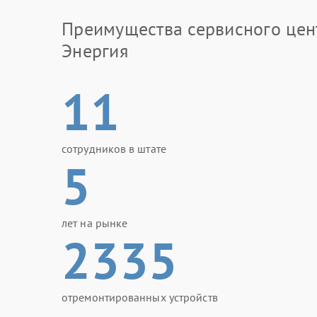
Что можно сделать самостоя
Преимущества сервисного цен
Проверить подключение кабеля и сос
Энергия
Убедиться в отсутствии перегрева кор
Отключить лишнюю нагрузку от ИБП.
11
Не оставлять устройство рядом с ист
Когда перечисленные действия не меняют ситу
Мастера используют специализированное об
комплектующие, чтобы техника работала стаби
сотрудников в штате
5
Проведенный ремонт Энергия позволяет избе
продлить срок эксплуатации ИБП. При первых 
затягивать с диагностикой, поскольку неболь
последствиям.
лет на рынке
2335
отремонтированных устройств