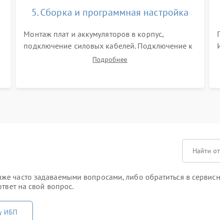
5. Сборка и программная настройка
Монтаж плат и аккумуляторов в корпус,
подключение силовых кабелей. Подключение к
ПК для программной калибровки констант
Подробнее
батареи, настройки порогов срабатывания AVR
и сброса счетчиков старения АКБ.
же часто задаваемыми вопросами, либо обратиться в сервисн
твет на свой вопрос.
у ИБП