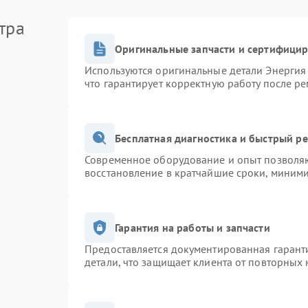
тельно
тра
тояние розетки.
Оригинальные запчасти и сертифици
пуса.
Используются оригинальные детали Энерги
что гарантирует корректную работу после р
очниками тепла.
ацию, стоит обратиться в сервисный центр Энергия.
орудование и подбирают совместимые
льно и безопасно.
Бесплатная диагностика и быстрый р
жать повторного появления неисправности и
Современное оборудование и опыт позволяю
изменениях в работе системы зарядки не стоит
восстановление в кратчайшие сроки, миними
шая неполадка способна привести к более серьезным
Гарантия на работы и запчасти
Предоставляется документированная гарант
детали, что защищает клиента от повторных