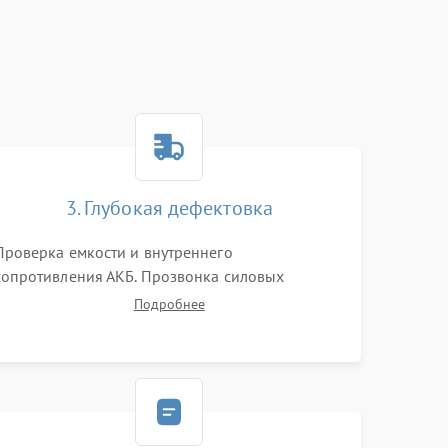
3. Глубокая дефектовка
Проверка емкости и внутреннего
сопротивления АКБ. Прозвонка силовых
транзисторов инвертора, диодов, реле
Подробнее
переключения и трансформатора. Визуальный
поиск вздутых конденсаторов и прогаров на
печатной плате.