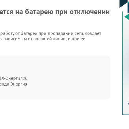
ется на батарею при отключении
работу от батареи при пропадании сети, создает
ся зависимым от внешней линии, и при ее
аки:
IX-Энергия.ru
дании сети;
енда Энергия
зновении напряжения;
заряде.
видными: