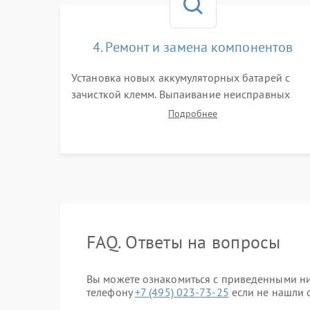
4. Ремонт и замена компонентов
Установка новых аккумуляторных батарей с
зачисткой клемм. Выпаивание неисправных
элементов инвертора или цепи зарядки и
Подробнее
монтаж новых радиодеталей. Восстановление
поврежденных токоведущих дорожек и замена
реле.
FAQ. Ответы на вопросы
Вы можете ознакомиться с приведенными ни
телефону
+7 (495) 023-73-25
если не нашли о