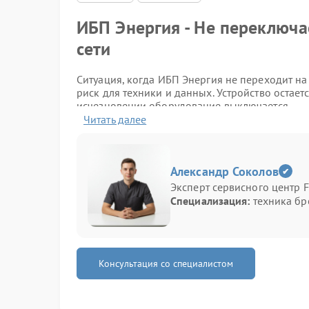
ИБП Энергия - Не переключа
сети
Ситуация, когда ИБП Энергия не переходит на 
риск для техники и данных. Устройство остает
исчезновении оборудование выключается.
Читать далее
Как проявляется проблема
Обратить внимание стоит на следующие призн
Александр Соколов
Эксперт сервисного центр F
мгновенное отключение техники при пропа
Специализация:
техника бр
индикаторы не меняют состояние при исче
отсутствие звукового оповещения;
батарея не задействуется даже при полном 
Возможные причины
Консультация со специалистом
Причины могут быть разными и не всегда оче