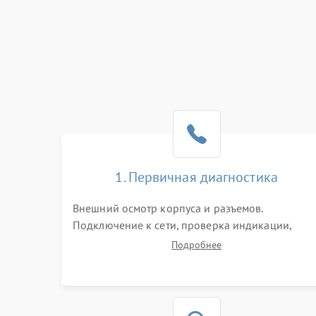
1. Первичная диагностика
Внешний осмотр корпуса и разъемов.
Подключение к сети, проверка индикации,
звуковых сигналов и кодов ошибок. Измерение
Подробнее
входного и выходного напряжения. Оценка
реакции ИБП на отключение основного питани
без нагрузки.