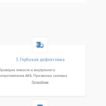
3. Глубокая дефектовка
Проверка емкости и внутреннего
сопротивления АКБ. Прозвонка силовых
транзисторов инвертора, диодов, реле
Подробнее
переключения и трансформатора. Визуальный
поиск вздутых конденсаторов и прогаров на
печатной плате.