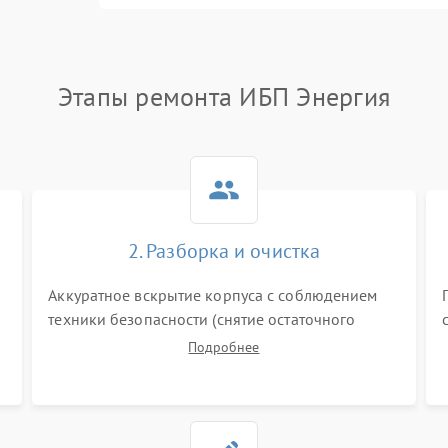
Этапы ремонта ИБП Энергия
2. Разборка и очистка
Аккуратное вскрытие корпуса с соблюдением
техники безопасности (снятие остаточного
заряда). Очистка плат, радиаторов и кулеров от
Подробнее
пыли с помощью сжатого воздуха и кистей для
я
предотвращения перегрева и замыканий.