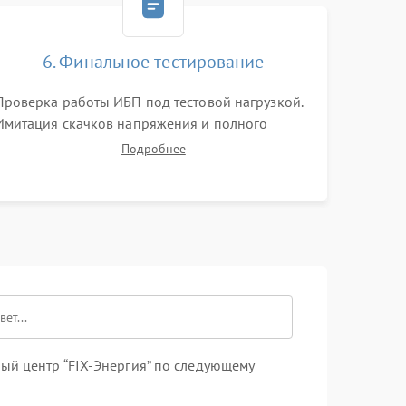
6. Финальное тестирование
Проверка работы ИБП под тестовой нагрузкой.
Имитация скачков напряжения и полного
отключения сети. Контроль времени автономной
Подробнее
работы, температурного режима и корректности
формы выходного сигнала.
ый центр “FIX-Энергия” по следующему