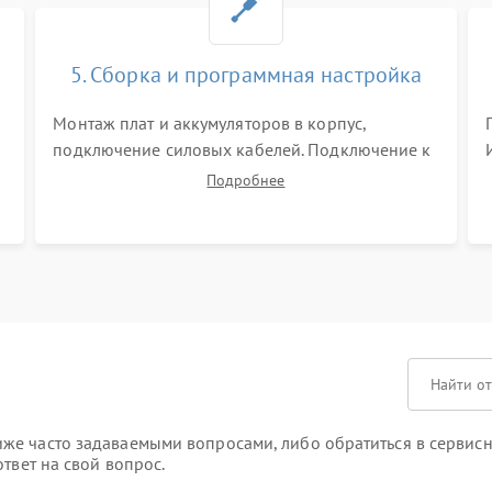
5. Сборка и программная настройка
Монтаж плат и аккумуляторов в корпус,
подключение силовых кабелей. Подключение к
ПК для программной калибровки констант
Подробнее
батареи, настройки порогов срабатывания AVR
и сброса счетчиков старения АКБ.
же часто задаваемыми вопросами, либо обратиться в сервисн
твет на свой вопрос.