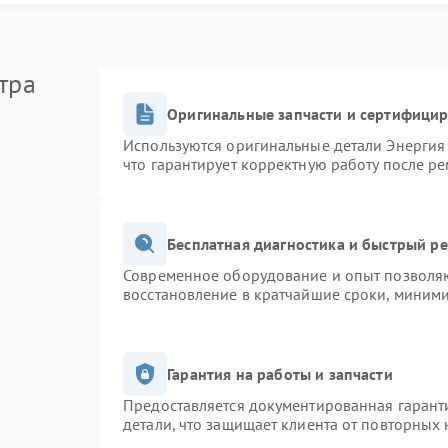
ми;
тра
Оригинальные запчасти и сертифици
Используются оригинальные детали Энерги
полнить простые действия:
что гарантирует корректную работу после р
ить кабели;
Бесплатная диагностика и быстрый р
Современное оборудование и опыт позволяю
восстановление в кратчайшие сроки, миними
ебуется ремонт Энергия. В сервисном центре Энергия
е ремонт платы управления. Это позволяет устранить
тва.
Гарантия на работы и запчасти
Предоставляется документированная гарант
детали, что защищает клиента от повторных