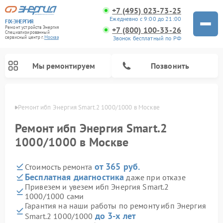
+7 (495) 023-73-25
Ежедневно с 9:00 до 21:00
FIX-ЭНЕРГИЯ
Ремонт устройств Энергия
+7 (800) 100-33-26
Специализированный
Звонок бесплатный по РФ
cервисный центр г.
Москва
Мы ремонтируем
Позвонить
оскве
Ремонт ибп Энергия Smart.2 1000/1000 в Москве
Ремонт ибп Энергия Smart.2
1000/1000 в Москве
от 365 руб.
Стоимость ремонта
Бесплатная диагностика
даже при отказе
Привезем и увезем ибп Энергия Smart.2
1000/1000 сами
Гарантия на наши работы по ремонту ибп Энергия
до 3-х лет
Smart.2 1000/1000