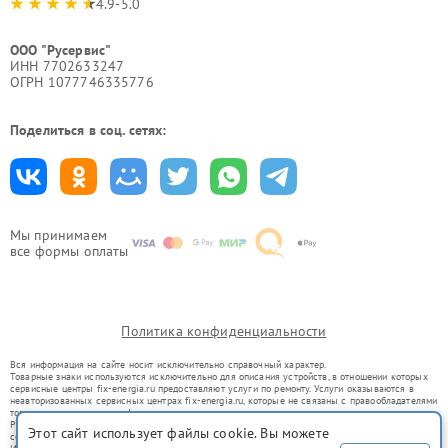
4.9-5.0
ООО "Русервис"
ИНН 7702633247
ОГРН 1077746335776
Поделиться в соц. сетях:
Мы принимаем
все формы оплаты
Политика конфиденциальности
Вся информация на сайте носит исключительно справочный характер.
Товарные знаки используются исключительно для описания устройств, в отношении которых
сервисные центры fix-energia.ru предоставляют услуги по ремонту. Услуги оказываются в
неавторизованных сервисных центрах fix-energia.ru, которые не связаны с правообладателями
товарных знаков или их официальными представителями.
Ремонт осуществляется для устройств, уже введенных в гражданский оборот в соответствии
Этот сайт использует файлы cookie. Вы можете
со статьей 1487 ГК РФ.