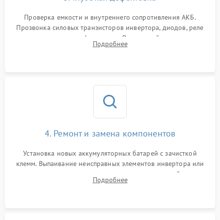
Поломка системы защиты
1000 ₽
Подробнее →
от перегрузок
Проверка емкости и внутреннего сопротивления АКБ.
Прозвонка силовых транзисторов инвертора, диодов, реле
Неисправность системы
переключения и трансформатора. Визуальный поиск вздутых
Подробнее
защиты от короткого
1500 ₽
Подробнее →
конденсаторов и прогаров на печатной плате.
замыкания
Повреждение системы
1000 ₽
Подробнее →
защиты от перегрева
Неисправность системы
защиты от
1500 ₽
Подробнее →
перенапряжения
4. Ремонт и замена компонентов
Установка новых аккумуляторных батарей с зачисткой
клемм. Выпаивание неисправных элементов инвертора или
цепи зарядки и монтаж новых радиодеталей.
Подробнее
Восстановление поврежденных токоведущих дорожек и
замена реле.