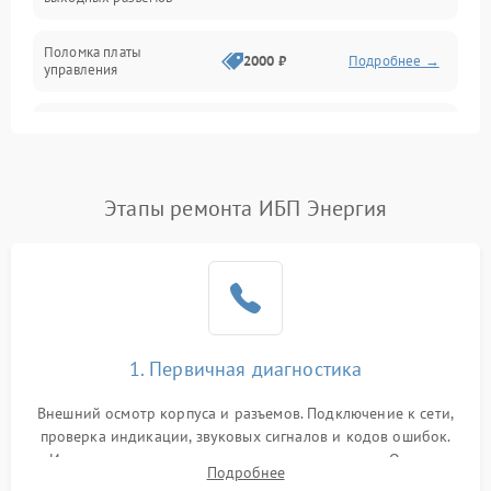
Механические повреждения
Поломка платы
Механика
2000 ₽
Подробнее →
управления
Неисправность
3000 ₽
Подробнее →
трансформатора
Повреждение
Этапы ремонта ИБП Энергия
500 ₽
Подробнее →
конденсаторов
Поломка предохранителя
100 ₽
Подробнее →
Неисправность системы
1000 ₽
Подробнее →
охлаждения
1. Первичная диагностика
Неисправность
500 ₽
Подробнее →
Внешний осмотр корпуса и разъемов. Подключение к сети,
индикаторов
проверка индикации, звуковых сигналов и кодов ошибок.
Измерение входного и выходного напряжения. Оценка
Поломка фильтров
Подробнее
1000 ₽
Подробнее →
реакции ИБП на отключение основного питания без
(EMI/EMC)