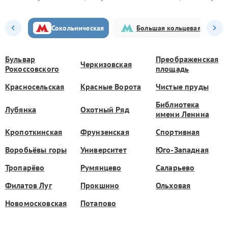
Сокольническая
Большая кольцевая
Бульвар
Преображенская
Черкизовская
Рокоссовского
площадь
Красносельская
Красные Ворота
Чистые пруды
Библиотека
Лубянка
Охотный Ряд
имени Ленина
Кропоткинская
Фрунзенская
Спортивная
Воробьёвы горы
Университет
Юго-Западная
Тропарёво
Румянцево
Саларьево
Филатов Луг
Прокшино
Ольховая
Новомосковская
Потапово