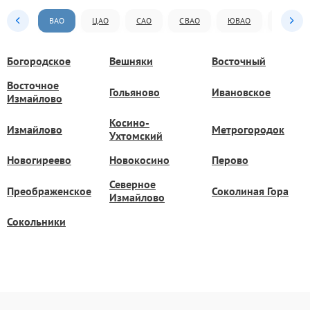
ВАО
ЦАО
САО
СВАО
ЮВАО
ЮАО
Богородское
Вешняки
Восточный
Восточное
Гольяново
Ивановское
Измайлово
Косино-
Измайлово
Метрогородок
Ухтомский
Новогиреево
Новокосино
Перово
Северное
Преображенское
Соколиная Гора
Измайлово
Сокольники