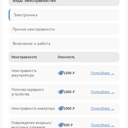
Виды неисправностей
Электроника
Прочие неисправности
Включение и работа
Неисправности
Стоимость
Работа с нагрузкой
Неисправность
Звук и индикация
1500 ₽
Подробнее →
аккумулятора
Питание и режимы
Поломка зарядного
1000 ₽
Подробнее →
устройства
Интерфейсы и связь
Неисправность инвертора
2000 ₽
Подробнее →
Температура и эксплуатация
Повреждение входных/
500 ₽
Подробнее →
выходных разъемов