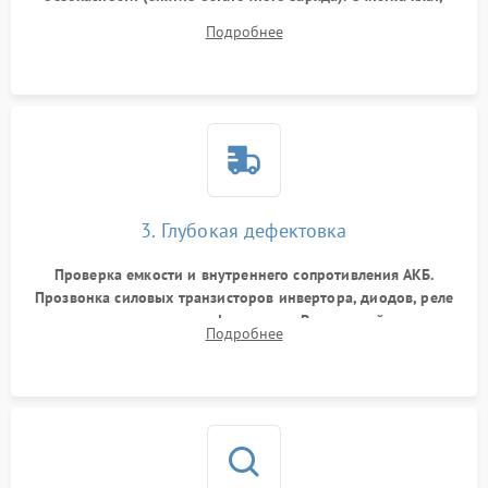
радиаторов и кулеров от пыли с помощью сжатого воздуха
Подробнее
и кистей для предотвращения перегрева и замыканий.
3. Глубокая дефектовка
Проверка емкости и внутреннего сопротивления АКБ.
Прозвонка силовых транзисторов инвертора, диодов, реле
переключения и трансформатора. Визуальный поиск
Подробнее
вздутых конденсаторов и прогаров на печатной плате.