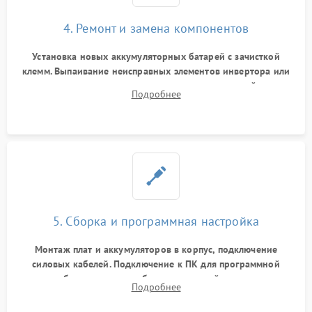
4. Ремонт и замена компонентов
Установка новых аккумуляторных батарей с зачисткой
клемм. Выпаивание неисправных элементов инвертора или
цепи зарядки и монтаж новых радиодеталей.
Подробнее
Восстановление поврежденных токоведущих дорожек и
замена реле.
5. Сборка и программная настройка
Монтаж плат и аккумуляторов в корпус, подключение
силовых кабелей. Подключение к ПК для программной
калибровки констант батареи, настройки порогов
Подробнее
срабатывания AVR и сброса счетчиков старения АКБ.