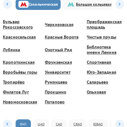
Сокольническая
Большая кольцевая
Бульвар
Преображенская
Черкизовская
Рокоссовского
площадь
Красносельская
Красные Ворота
Чистые пруды
Библиотека
Лубянка
Охотный Ряд
имени Ленина
Кропоткинская
Фрунзенская
Спортивная
Воробьёвы горы
Университет
Юго-Западная
Тропарёво
Румянцево
Саларьево
Филатов Луг
Прокшино
Ольховая
Новомосковская
Потапово
ВАО
ЦАО
САО
СВАО
ЮВАО
ЮАО