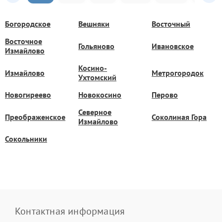
Богородское
Вешняки
Восточный
Восточное
Гольяново
Ивановское
Измайлово
Косино-
Измайлово
Метрогородок
Ухтомский
Новогиреево
Новокосино
Перово
Северное
Преображенское
Соколиная Гора
Измайлово
Сокольники
Контактная информация